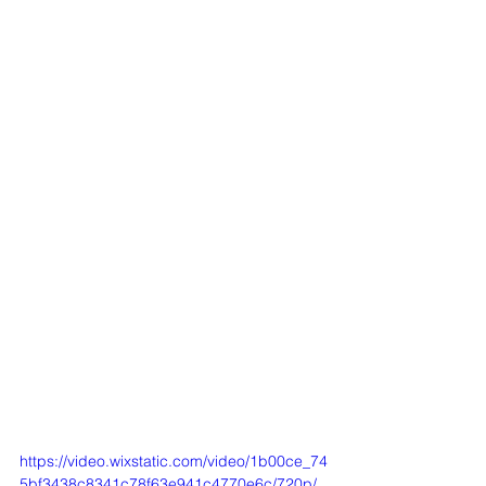
https://video.wixstatic.com/video/1b00ce_74
5bf3438c8341c78f63e941c4770e6c/720p/