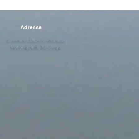
Adresse
8, avenue LUILA II, Kinshasa-
Mont-Ngafula, RD Congo