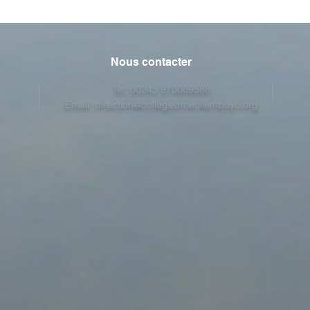
Nous contacter
Tel: 00243 970009588
Email:
direction@collegedrcecilemboyo.org