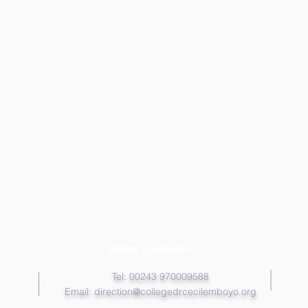
Nous contacter
Tel: 00243 970009588
Email:
direction@collegedrcecilemboyo.org